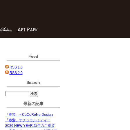
Feed
RSS 1.0
RSS 2.0
Search
最新の記事
「春髪」× CoCoRoNe Design
「春髪」ナチュラルミディー
2026 NEW YEAR.新年のご挨拶