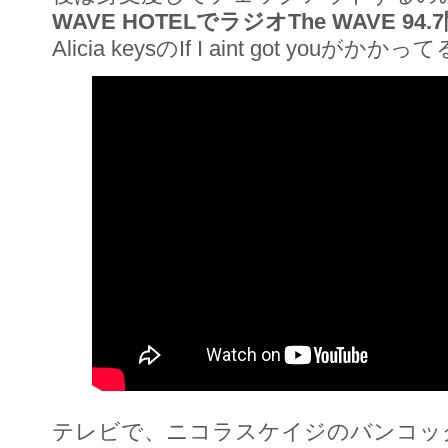
WAVE HOTELでラジオThe WAVE 94
Alicia keysのIf I aint got youがかか
テレビで、ニコラスケイジのバンコッ