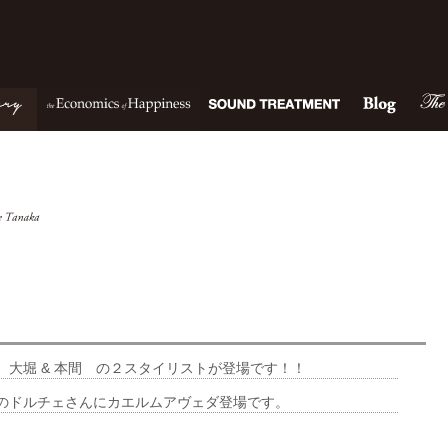
。大堀 & 本間 の２スタイリストが登場です！！
のドルチェさんにカエルムアヴェダ登場です。