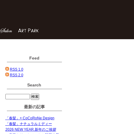
Feed
RSS 1.0
RSS 2.0
Search
最新の記事
「春髪」× CoCoRoNe Design
「春髪」ナチュラルミディー
2026 NEW YEAR.新年のご挨拶